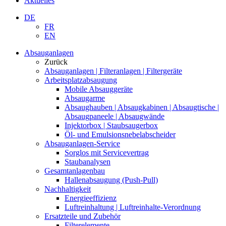
Aktuelles
DE
FR
EN
Absauganlagen
Zurück
Absauganlagen | Filteranlagen | Filtergeräte
Arbeitsplatzabsaugung
Mobile Absauggeräte
Absaugarme
Absaughauben | Absaugkabinen | Absaugtische |
Absaugpaneele | Absaugwände
Injektorbox | Staubsaugerbox
Öl- und Emulsionsnebelabscheider
Absauganlagen-Service
Sorglos mit Servicevertrag
Staubanalysen
Gesamtanlagenbau
Hallenabsaugung (Push-Pull)
Nachhaltigkeit
Energieeffizienz
Luftreinhaltung | Luftreinhalte-Verordnung
Ersatzteile und Zubehör
Filterelemente