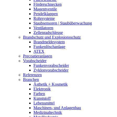
Förderschnecken
Magentventile
Pendelklappen
Rohrsysteme
Staubsensoren | Staubüberwachung
Ventilatoren
Zellenradschleuse
Brandschutz und Explosionsschutz
Brandmeldesystem
Funkenlöschanlage
ATEX
Precoatieranlagen
Vorabscheider
Funkenvorabscheider
Zyklonvorabscheider
Referenzen
Branchen
Ästhetik + Kosmetik
Elektronik
Farben
Kunststoff
Lebensmittel
Maschinen- und Anlagenbau
Medizinaltechnik