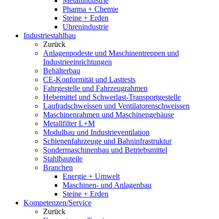
Metallindustrie
Pharma + Chemie
Steine + Erden
Uhrenindustrie
Industriestahlbau
Zurück
Anlagenpodeste und Maschinentreppen und
Industrieeinrichtungen
Behälterbau
CE-Konformität und Lasttests
Fahrgestelle und Fahrzeugrahmen
Hebemittel und Schwerlast-Transportgestelle
Laufradschweissen und Ventilatorenschweissen
Maschinenrahmen und Maschinengehäuse
Metallfilter L+M
Modulbau und Industrieventilation
Schienenfahrzeuge und Bahninfrastruktur
Sondermaschinenbau und Betriebsmittel
Stahlbauteile
Branchen
Energie + Umwelt
Maschinen- und Anlagenbau
Steine + Erden
Kompetenzen/Service
Zurück