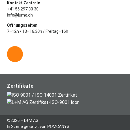
Kontakt Zentrale
+41 56 297 80 30
info@lume.ch
Öffnungszeiten
7–12h / 13–16.30h / Freitag–16h
L
i
n
k
e
Zertifikate
d
i
n
©2026 – L+M AG
In Szene gesetzt von
POMCANYS