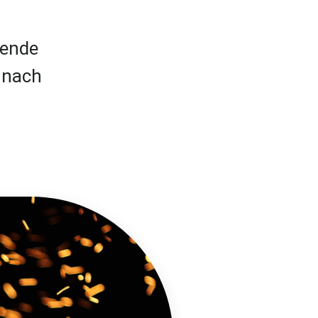
gende
 nach