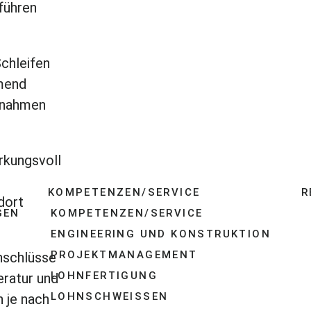
führen
chleifen
hmend
ssnahmen
rkungsvoll
KOMPETENZEN/SERVICE
R
dort
GEN
KOMPETENZEN/SERVICE
ENGINEERING UND KONSTRUKTION
PROJEKTMANAGEMENT
nschlüsse
LOHNFERTIGUNG
eratur und
LOHNSCHWEISSEN
 je nach