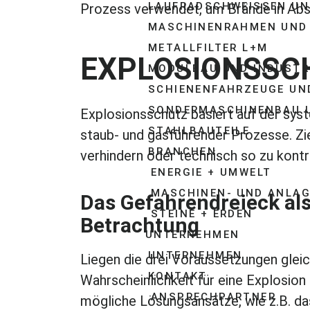
LAUFRADSCHWEISSEN UN
Prozess verwendet, um Brände in Ab
MASCHINENRAHMEN UND
METALLFILTER L+M
EXPLOSIONSSC
MODULBAU UND INDUSTR
SCHIENENFAHRZEUGE UN
SONDERMASCHINENBAU U
Explosionsschutz basiert auf der sys
STAHLBAUTEILE
staub- und gasführender Prozesse. Zie
BRANCHEN
verhindern oder technisch so zu kontr
ENERGIE + UMWELT
MASCHINEN- UND ANLA
Das Gefahrendreieck als
STEINE + ERDEN
Betrachtung
UNTERNEHMEN
UNTERNEHMEN
Liegen die drei Voraussetzungen gleich
KONTAKT
Wahrscheinlichkeit für eine Explosio
ANSPRECHPARTNER
mögliche Lösungsansätze, wie z.B. d