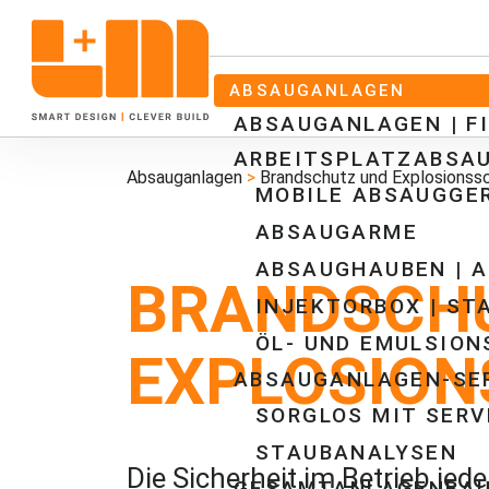
ABSAUGANLAGEN
ABSAUGANLAGEN | FI
ARBEITSPLATZABSA
Absauganlagen
>
Brandschutz und Explosionss
MOBILE ABSAUGGE
ABSAUGARME
ABSAUGHAUBEN | A
BRANDSCH
INJEKTORBOX | S
ÖL- UND EMULSION
EXPLOSION
ABSAUGANLAGEN-SE
SORGLOS MIT SER
STAUBANALYSEN
Die Sicherheit im Betrieb jed
GESAMTANLAGENBA