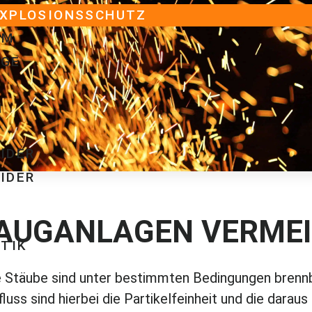
EXPLOSIONSSCHUTZ
EM
AGE
N
IDER
IDER
SAUGANLAGEN VERME
TIK
he Stäube sind unter bestimmten Bedingungen brenn
uss sind hierbei die Partikelfeinheit und die daraus