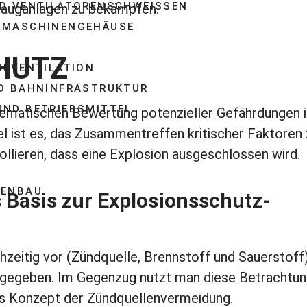
D VENTILATORENSCHWEISSEN
sauganlagen zu bekämpfen.
 MASCHINENGEHÄUSE
HUTZ
IEVENTILATION
D BAHNINFRASTRUKTUR
ND BETRIEBSMITTEL
tematischen Bewertung potenzieller Gefährdungen i
l ist es, das Zusammentreffen kritischer Faktoren
ollieren, dass eine Explosion ausgeschlossen wird.
GENBAU
 Basis zur Explosionsschutz-
zeitig vor (Zündquelle, Brennstoff und Sauerstoff),
n gegeben. Im Gegenzug nutzt man diese Betrachtun
as Konzept der Zündquellenvermeidung.