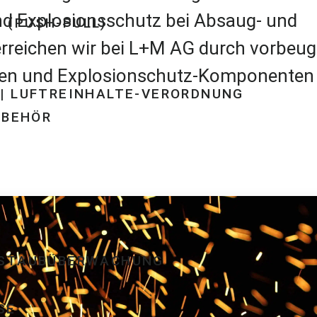
nd Explosionsschutz bei Absaug- und
 (PUSH-PULL)
 erreichen wir bei L+M AG durch vorbeu
en und Explosionschutz-Komponenten
| LUFTREINHALTE-VERORDNUNG
UBEHÖR
 STAUBÜBERWACHUNG
SE