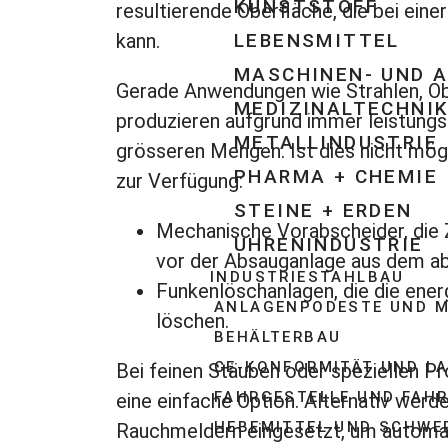
KUNSTSTOFF
resultierende Oberfläche, die bei ein
kann.
LEBENSMITTEL
MASCHINEN- UND 
Gerade Anwendungen wie Strahlen, Ob
MEDIZINALTECHNI
produzieren aufgrund immer leistung
METALLINDUSTRIE
grösseren Mengen. Ist dies nicht mö
PHARMA + CHEMIE
zur Verfügung:
STEINE + ERDEN
Mechanische Vorabscheider, die Z
UHRENINDUSTRIE
vor der Absauganlage aus dem a
INDUSTRIESTAHLBAU
Funkenlöschanlagen, die die energ
ANLAGENPODESTE UND M
löschen.
BEHÄLTERBAU
CE-KONFORMITÄT UND L
Bei feinen Stäuben oder speziellen 
FAHRGESTELLE UND FAH
eine einfache Option. Alternativ wer
HEBEMITTEL UND SCHWE
Rauchmeldern eingesetzt, um automat