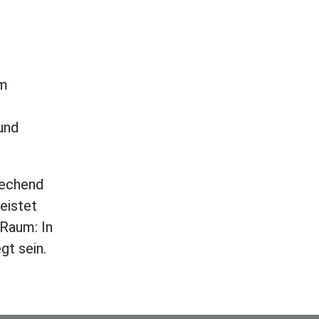
em
und
rechend
eistet
 Raum: In
gt sein.