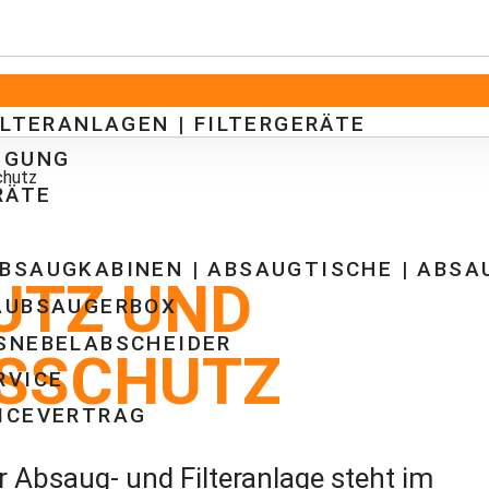
LTERANLAGEN | FILTERGERÄTE
UGUNG
chutz
RÄTE
BSAUGKABINEN | ABSAUGTISCHE | ABS
UTZ UND
TAUBSAUGERBOX
SNEBELABSCHEIDER
SSCHUTZ
RVICE
VICEVERTRAG
er Absaug- und Filteranlage steht im
U