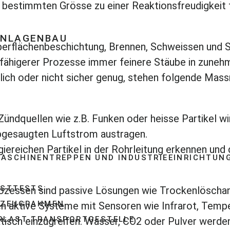
er bestimmten Grösse zu einer Reaktionsfreudigkeit 
ANLAGENBAU
erflächenbeschichtung, Brennen, Schweissen und S
K
sfähigerer Prozesse immer feinere Stäube in zune
glich oder nicht sicher genug, stehen folgende Ma
ündquellen wie z.B. Funken oder heisse Partikel wi
bgesaugten Luftstrom austragen.
iereichen Partikel in der Rohrleitung erkennen und 
ASCHINENTREPPEN UND INDUSTRIEEINRICHTUN
ASTTESTS
Prozessen sind passive Lösungen wie Trockenlöscha
RZEUGRAHMEN
den aktive Systeme mit Sensoren wie Infrarot, Temp
RLAST-TRANSPORTGESTELLE
isch einzugreifen. Wasser, CO2 oder Pulver werden