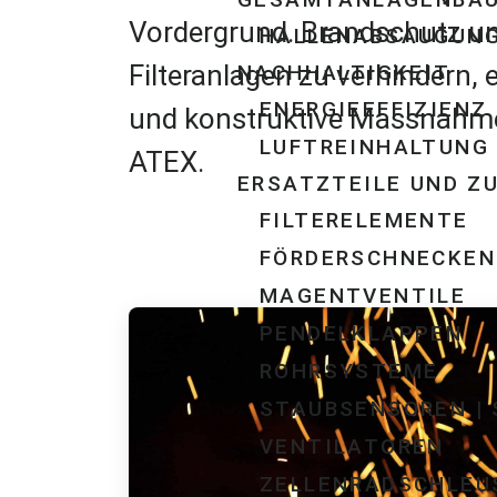
Vordergrund. Brandschutz u
HALLENABSAUGUNG
Filteranlagen zu verhindern,
NACHHALTIGKEIT
ENERGIEEFFIZIENZ
und konstruktive Massnahm
LUFTREINHALTUNG 
ATEX.
ERSATZTEILE UND Z
FILTERELEMENTE
FÖRDERSCHNECKEN
MAGENTVENTILE
PENDELKLAPPEN
ROHRSYSTEME
STAUBSENSOREN |
VENTILATOREN
ZELLENRADSCHLEU