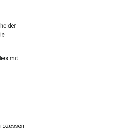
heider
ie
dies mit
 Prozessen