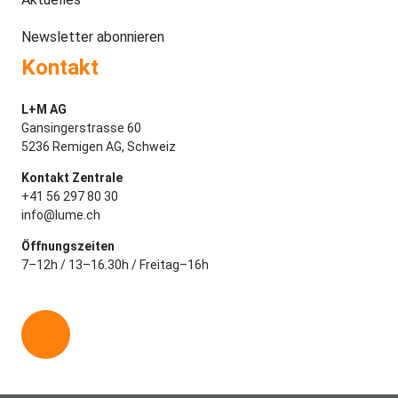
Newsletter abonnieren
Kontakt
L+M AG
Gansingerstrasse 60
5236 Remigen AG, Schweiz
Kontakt Zentrale
+41 56 297 80 30
info@lume.ch
Öffnungszeiten
7–12h / 13–16.30h / Freitag–16h
L
i
n