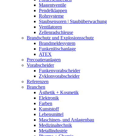
Magentventile
Pendelklappen
Rohrsysteme
Staubsensoren | Staubüberwachung
Ventilatoren
Zellenradschleuse
Brandschutz und Explosionsschutz
Brandmeldesystem
Funkenlöschanlage
ATEX
Precoatieranlagen
Vorabscheider
Funkenvorabscheider
Zyklonvorabscheider
Referenzen
Branchen
Ästhetik + Kosmetik
Elektronik
Farben
Kunststoff
Lebensmittel
Maschinen- und Anlagenbau
Medizinaltechnik
Metallindustrie