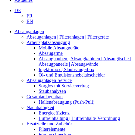
Aktuelles
DE
FR
EN
Absauganlagen
Absauganlagen | Filteranlagen | Filtergeräte
Arbeitsplatzabsaugung
Mobile Absauggeräte
Absaugarme
Absaughauben | Absaugkabinen | Absaugtische |
Absaugpaneele | Absaugwände
Injektorbox | Staubsaugerbox
Öl- und Emulsionsnebelabscheider
Absauganlagen-Service
Sorglos mit Servicevertrag
Staubanalysen
Gesamtanlagenbau
Hallenabsaugung (Push-Pull)
Nachhaltigkeit
Energieeffizienz
Luftreinhaltung | Luftreinhalte-Verordnung
Ersatzteile und Zubehör
Filterelemente
Förderschnecken