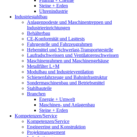
Pharma + Chemie
Steine + Erden
Uhrenindustrie
Industriestahlbau
Anlagenpodeste und Maschinentreppen und
Industrieeinrichtungen
Behälterbau
CE-Konformität und Lasttests
Fahrgestelle und Fahrzeugrahmen
Hebemittel und Schwerlast-Transportgestelle
Laufradschweissen und Ventilatorenschweissen
Maschinenrahmen und Maschinengehäuse
Metallfilter L+M
Modulbau und Industrieventilation
Schienenfahrzeuge und Bahninfrastruktur
Sondermaschinenbau und Betriebsmittel
Stahlbauteile
Branchen
Energie + Umwelt
Maschinen- und Anlagenbau
Steine + Erden
Kompetenzen/Service
Kompetenzen/Service
Engineering und Konstruktion
Projektmanagement