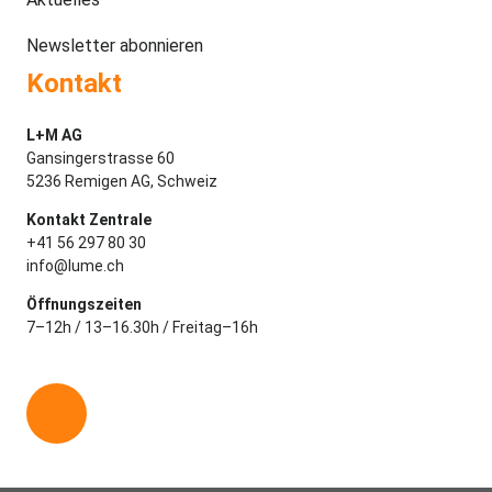
Newsletter abonnieren
Kontakt
L+M AG
Gansingerstrasse 60
5236 Remigen AG, Schweiz
Kontakt Zentrale
+41 56 297 80 30
info@lume.ch
Öffnungszeiten
7–12h / 13–16.30h / Freitag–16h
L
i
n