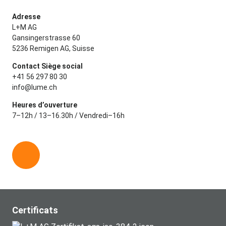
Adresse
L+M AG
Gansingerstrasse 60
5236 Remigen AG, Suisse
Contact Siège social
+41 56 297 80 30
info@lume.ch
Heures d’ouverture
7–12h / 13–16.30h / Vendredi–16h
L
i
n
k
e
Certificats
d