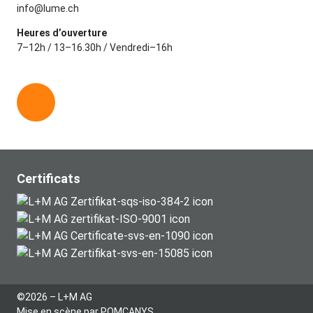
info@lume.ch
Heures d’ouverture
7–12h / 13–16.30h / Vendredi–16h
L
i
n
k
e
Certificats
d
i
n
©2026 – L+M AG
Mise en scène par
POMCANYS