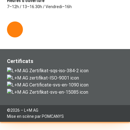
Heures d’ouverture
7–12h / 13–16.30h / Vendredi–16h
L
i
n
k
e
Certificats
d
i
n
©2026 – L+M AG
Mise en scène par
POMCANYS