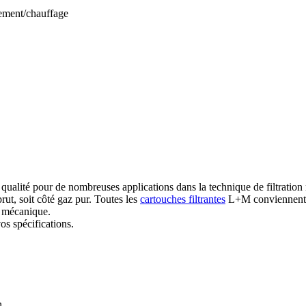
ement/chauffage
 qualité pour de nombreuses applications dans la technique de filtratio
brut, soit côté gaz pur.
Toutes les
cartouches filtrantes
L+M conviennent à 
u mécanique.
os spécifications.
n