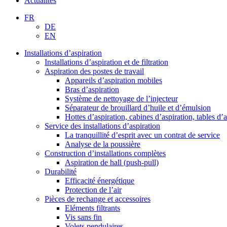
Actualités
FR
DE
EN
Installations d’aspiration
Installations d’aspiration et de filtration
Aspiration des postes de travail
Appareils d’aspiration mobiles
Bras d’aspiration
Système de nettoyage de l’injecteur
Séparateur de brouillard d’huile et d’émulsion
Hottes d’aspiration, cabines d’aspiration, tables d’
Service des installations d’aspiration
La tranquillité d’esprit avec un contrat de service
Analyse de la poussière
Construction d’installations complètes
Aspiration de hall (push-pull)
Durabilité
Efficacité énergétique
Protection de l’air
Pièces de rechange et accessoires
Eléments filtrants
Vis sans fin
Volets pendulaires