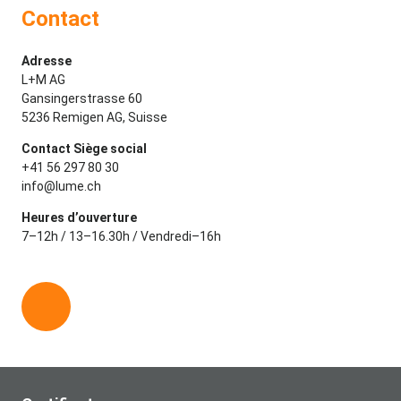
Contact
Adresse
L+M AG
Gansingerstrasse 60
5236 Remigen AG, Suisse
Contact Siège social
+41 56 297 80 30
info@lume.ch
Heures d’ouverture
7–12h / 13–16.30h / Vendredi–16h
L
i
n
k