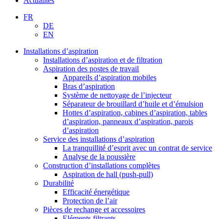
Actualités
FR
DE
EN
Installations d’aspiration
Installations d’aspiration et de filtration
Aspiration des postes de travail
Appareils d’aspiration mobiles
Bras d’aspiration
Système de nettoyage de l’injecteur
Séparateur de brouillard d’huile et d’émulsion
Hottes d’aspiration, cabines d’aspiration, tables
d’aspiration, panneaux d’aspiration, parois
d’aspiration
Service des installations d’aspiration
La tranquillité d’esprit avec un contrat de service
Analyse de la poussière
Construction d’installations complètes
Aspiration de hall (push-pull)
Durabilité
Efficacité énergétique
Protection de l’air
Pièces de rechange et accessoires
Eléments filtrants