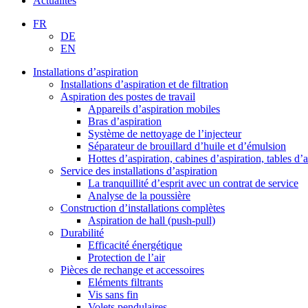
Actualités
FR
DE
EN
Installations d’aspiration
Installations d’aspiration et de filtration
Aspiration des postes de travail
Appareils d’aspiration mobiles
Bras d’aspiration
Système de nettoyage de l’injecteur
Séparateur de brouillard d’huile et d’émulsion
Hottes d’aspiration, cabines d’aspiration, tables d’
Service des installations d’aspiration
La tranquillité d’esprit avec un contrat de service
Analyse de la poussière
Construction d’installations complètes
Aspiration de hall (push-pull)
Durabilité
Efficacité énergétique
Protection de l’air
Pièces de rechange et accessoires
Eléments filtrants
Vis sans fin
Volets pendulaires